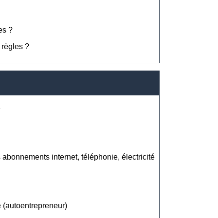
es ?
 règles ?
e
s abonnements internet, téléphonie, électricité
e (autoentrepreneur)