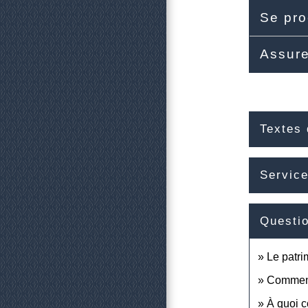
Se pro
Assure
Textes 
Service
Questi
Le patri
Comment 
À quoi 