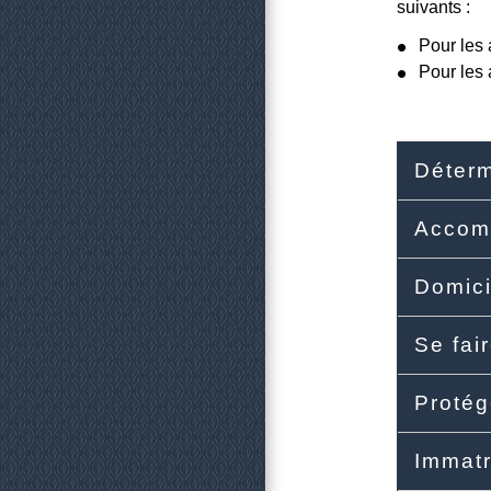
suivants :
Pour les 
Pour les 
Déterm
Accomp
Domici
Se fai
Protég
Immatr