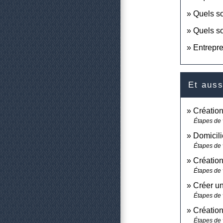
Quels so
Quels so
Entrepre
Et auss
Création
Étapes de 
Domicilie
Étapes de 
Création
Étapes de 
Créer un
Étapes de 
Création
Étapes de 