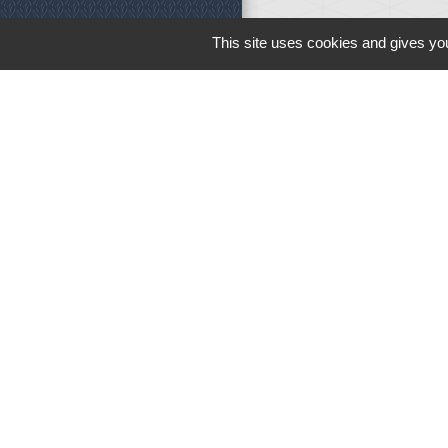
This site uses cookies and gives you
Liens
Météo
Ouest France
Télégramme
M