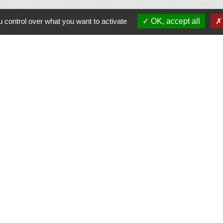
 control over what you want to activate
OK, accept all
Jume
Plonéi
avec Jovenç
entions légales
-
Politique de confidentialité
-
Accessibilité
-