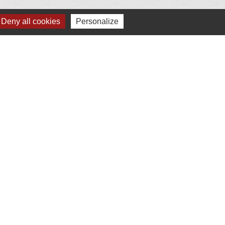
Deny all cookies
Personalize
lage
s - Jovençan (La commune de Plonéis est jumelée
an, commune du Val d'Aoste en Italie depuis 2001)
Plan du site
-
Gestion des cookies