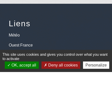
Liens
Météo
Ouest France
This site uses cookies and gives you control over what you want
Télégramme
to activate
OK, accept all
Deny all cookies
Personalize
Jumelage
Plonéis - Jovençan (La commune de Plonéis est
jumelée avec Jovençan, commune du Val d'Aoste en
Italie depuis 2001)