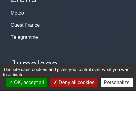
Météo
Ouest France
Télégramme
Jumelage
This site uses cookies and gives you control over what you want
to activate
Plonéis - Jovençan (La commune de Plonéis est
OK, accept all
Deny all cookies
Personalize
jumelée avec Jovençan, commune du Val d'Aoste en
Italie depuis 2001)
Mentions légales
-
Politique de confidentialité
-
Accessibilité
-
Plan du site
-
Gestion des cookies