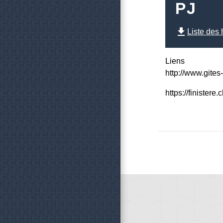
PJ
file_download
Liste des
Liens
http://www.gites
https://finistere