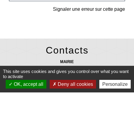
Signaler une erreur sur cette page
Contacts
MAIRIE
27 rue Laennec 29710 PLONEIS - FRANCE
This site uses cookies and gives you control over what you want
+33 2 98 91 08 07
to activate
OK, accept all
Deny all cookies
Personalize
mairie@ploneis.com
Horaires d'ouverture au public : du lundi au vendredi de 9 h à 12 h et de
13 h 30 à 17 h - le mardi et le samedi de 9 h à 12 h