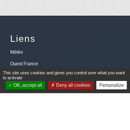
Liens
Météo
Ouest France
This site uses cookies and gives you control over what you want
Télégramme
to activate
OK, accept all
Deny all cookies
Personalize
Jumelage
Plonéis - Jovençan (La commune de Plonéis est
jumelée avec Jovençan, commune du Val d'Aoste en
Italie depuis 2001)