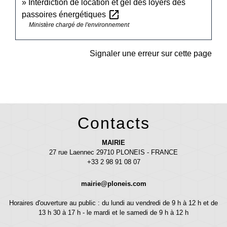
Interdiction de location et gel des loyers des
open_in_new
passoires énergétiques
Ministère chargé de l'environnement
Signaler une erreur sur cette page
Contacts
MAIRIE
27 rue Laennec 29710 PLONEIS - FRANCE
+33 2 98 91 08 07
mairie@ploneis.com
Horaires d'ouverture au public : du lundi au vendredi de 9 h à 12 h et de
13 h 30 à 17 h - le mardi et le samedi de 9 h à 12 h