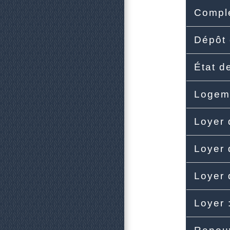
Compl
Dépôt 
État d
Logem
Loyer 
Loyer 
Loyer 
Loyer 