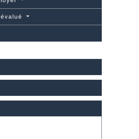
 loyer
s-évalué