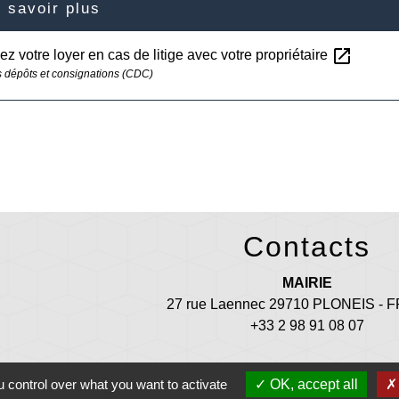
 savoir plus
open_in_new
z votre loyer en cas de litige avec votre propriétaire
 dépôts et consignations (CDC)
Contacts
MAIRIE
27 rue Laennec 29710 PLONEIS -
+33 2 98 91 08 07
mairie@ploneis.com
 control over what you want to activate
OK, accept all