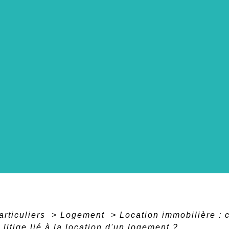
articuliers
>
Logement
>
Location immobilière : c
 litige lié à la location d'un logement ?