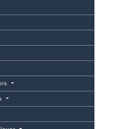
ois
is