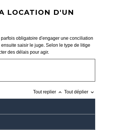
LA LOCATION D'UN
t parfois obligatoire d'engager une conciliation
ensuite saisir le juge. Selon le type de litige
ecter des délais pour agir.
keyboard_arrow_up
keyboard_arrow_down
Tout replier
Tout déplier