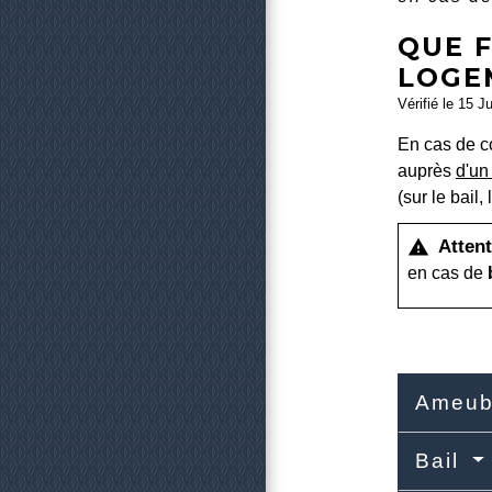
QUE F
LOGE
Vérifié le 15 J
En cas de co
auprès
d'un 
(sur le bail,
Attent
warning
en cas de
Ameub
Bail