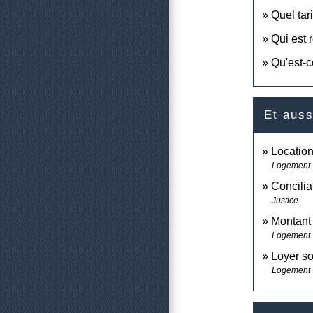
Quel tar
Qui est 
Qu'est-c
Et auss
Location
Logement
Concilia
Justice
Montant 
Logement
Loyer so
Logement