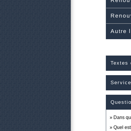
Renouv
Renouv
Autre 
Textes 
Service
Questi
Dans que
Quel est