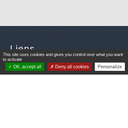
Liens
This site uses cookies and gives you control over what you want
to activate
Météo
OK, accept all
Deny all cookies
Personalize
Ouest France
Télégramme
Jumelage
Plonéis - Jovençan (La commune de Plonéis est