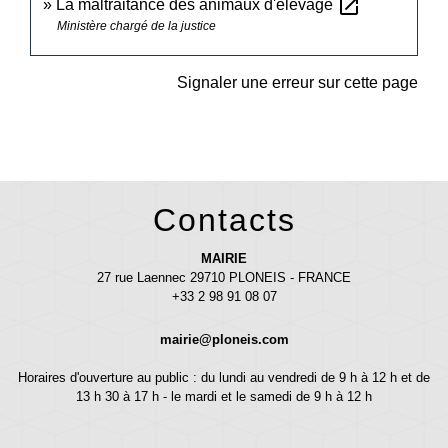
open_in_new
La maltraitance des animaux d'élevage
Ministère chargé de la justice
Signaler une erreur sur cette page
Contacts
MAIRIE
27 rue Laennec 29710 PLONEIS - FRANCE
+33 2 98 91 08 07
mairie@ploneis.com
Horaires d'ouverture au public : du lundi au vendredi de 9 h à 12 h et de
13 h 30 à 17 h - le mardi et le samedi de 9 h à 12 h