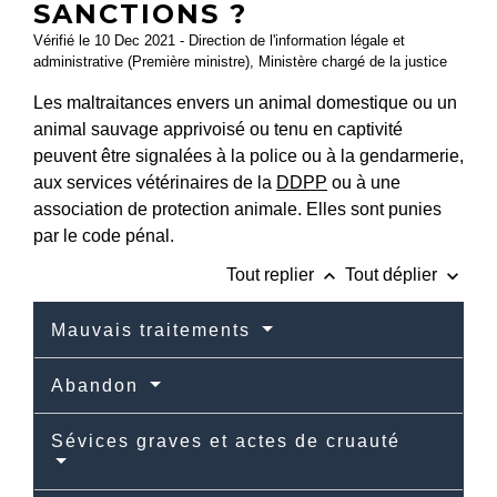
SANCTIONS ?
Vérifié le 10 Dec 2021 - Direction de l'information légale et
administrative (Première ministre), Ministère chargé de la justice
Les maltraitances envers un animal domestique ou un
animal sauvage apprivoisé ou tenu en captivité
peuvent être signalées à la police ou à la gendarmerie,
aux services vétérinaires de la
DDPP
ou à une
association de protection animale. Elles sont punies
par le code pénal.
keyboard_arrow_up
keyboard_arrow_down
Tout replier
Tout déplier
Mauvais traitements
Abandon
Sévices graves et actes de cruauté