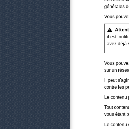
générales de
Vous pouve
Attent
warning
il est inut
avez déjà 
Vous pouvez 
sur un réseau
Il peut s'ag
contre les p
Le contenu p
Tout contenu
vous étant 
Le contenu 