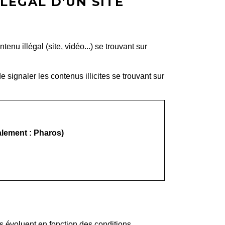
LÉGAL D'UN SITE
nu illégal (site, vidéo...) se trouvant sur
 signaler les contenus illicites se trouvant sur
nalement : Pharos)
n_new
ls évoluent en fonction des conditions