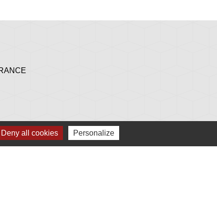
 FRANCE
h 30 à 17 h - le mardi et le samedi de 9 h à 12 h
Deny all cookies
Personalize