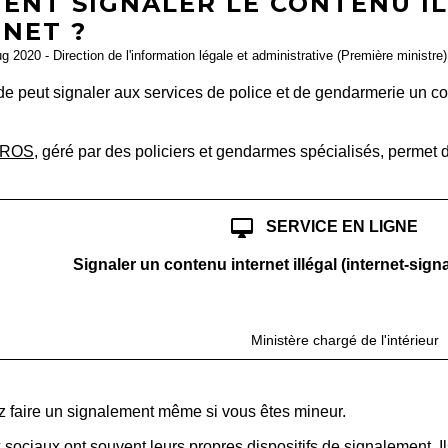
ENT SIGNALER LE CONTENU IL
RNET ?
ug 2020 - Direction de l'information légale et administrative (Première ministre)
e peut signaler aux services de police et de gendarmerie un conte
ROS
, géré par des policiers et gendarmes spécialisés, permet de
desktop_mac
SERVICE EN LIGNE
Signaler un contenu internet illégal (internet-sig
open_i
Accéder au service en ligne
Ministère chargé de l'intérieur
 faire un signalement même si vous êtes mineur.
sociaux ont souvent leurs propres dispositifs de signalement. I