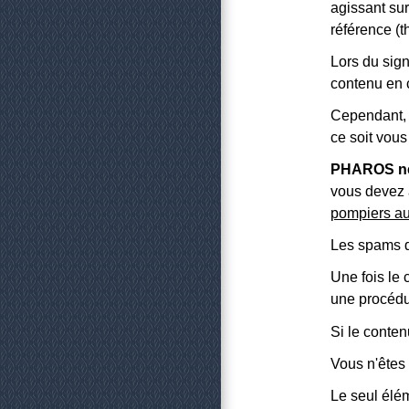
agissant su
référence (t
Lors du sig
contenu en 
Cependant, 
ce soit vous
PHAROS ne 
vous devez 
pompiers a
Les spams do
Une fois le 
une procédu
Si le conten
Vous n'êtes
Le seul élém