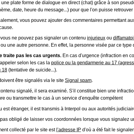
r une plate forme de dialogue en direct (chat) grâce à son p
hème, date, heure du message...) pour que l'on puisse retrouver
nalement, vous pouvez ajouter des commentaires permettant aux 
cause.
vous ne pouvez pas signaler un contenu
injurieux
ou
diffamatoi
 ou une autre personne. En effet, la personne visée par ce type
traite pas les cas urgents.
En cas d'urgence (infraction en co
appeler selon les cas la
police ou la gendarmerie au 17 (agressi
u 18
(tentative de suicide...).
ivent être signalés via le site
Signal spam
.
contenu signalé, il sera examiné. S'il constitue bien une infracti
re ou transmettre le cas à un service d'enquête compétent
u est étranger, il est transmis à Interpol ou aux autorités judici
 pas obligé de laisser vos coordonnées lorsque vous signalez u
ent collecté par le site est
l'adresse IP
d'où a été fait le signal