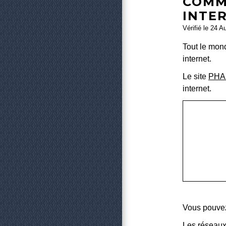
COMM
INTE
Vérifié le 24 A
Tout le mond
internet.
Le site
PHA
internet.
Vous pouvez
Les réseaux 