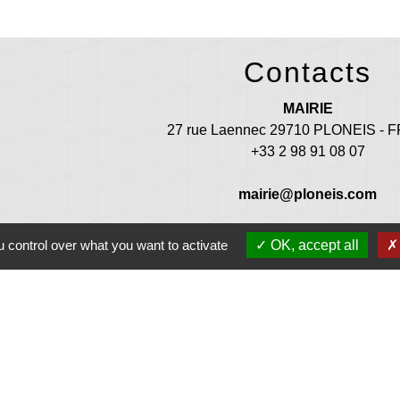
Contacts
MAIRIE
27 rue Laennec 29710 PLONEIS -
+33 2 98 91 08 07
mairie@ploneis.com
uverture au public : du lundi au vendredi de 9 h à 12 h et de 13 
 control over what you want to activate
OK, accept all