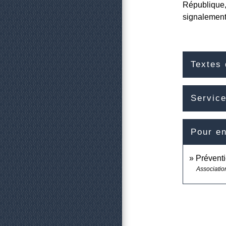
République, 
signalement
Textes 
Service
Pour en
Préventi
Association