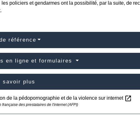
les policiers et gendarmes ont la possibilité, par la suite, de r
.
de référence
s en ligne et formulaires
 savoir plus
open_in_new
on de la pédopornographie et de la violence sur internet
 française des prestataires de l'internet (AFPI)