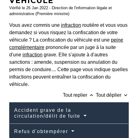
VÉHICULE
Vérifié le 26 Jan 2022 - Direction de l'information légale et
administrative (Première ministre)
Vous avez commis une
infraction
routière et vous vous
demandez si vous risquez la confiscation de votre
véhicule ? La confiscation du véhicule est une
peine
complémentaire
prononcée par un juge à la suite
d'une
infraction
grave. Elle s'ajoute à d'autres
sanctions : amende, suspension ou annulation du
permis de conduire.... Cette page vous indique quelles
infractions peuvent entraîner la confiscation du
véhicule.
keyboard_arrow_up
keyboard_arrow_down
Tout replier
Tout déplier
Accident grave de la
circulation/délit de fuite
Refus d'obtempérer