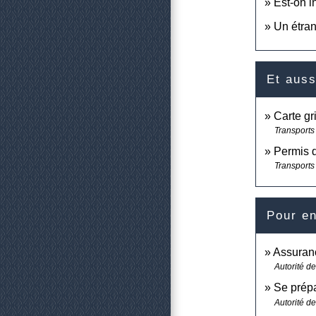
Est-on i
Un étran
Et auss
Carte gr
Transports 
Permis 
Transports 
Pour en
Assuran
Autorité d
Se prépa
Autorité d