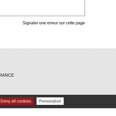
Signaler une erreur sur cette page
 FRANCE
Deny all cookies
Personalize
h 30 à 17 h - le mardi et le samedi de 9 h à 12 h