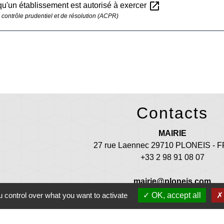
open_in_new
 qu'un établissement est autorisé à exercer
e contrôle prudentiel et de résolution (ACPR)
Contacts
MAIRIE
27 rue Laennec 29710 PLONEIS -
+33 2 98 91 08 07
mairie@ploneis.com
 control over what you want to activate
OK, accept all
uverture au public : du lundi au vendredi de 9 h à 12 h et de 13 