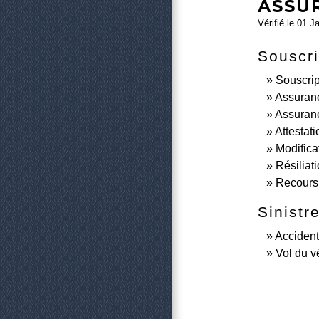
ASSU
Vérifié le 01 J
Souscri
Souscrip
Assuranc
Assuranc
Attestati
Modifica
Résiliat
Recours 
Sinistr
Accident
Vol du v