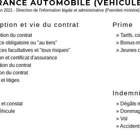
RANCE AUTOMOBILE (VÉHICUL
an 2021 - Direction de l'information légale et administrative (Première ministre)
ption et vie du contrat
Prime
tion du contrat
Tarifs, c
e obligatoire ou "au tiers"
Bonus-m
es facultatives et "tous risques"
Jeunes c
on et certificat d'assurance
tion du contrat
ion du contrat
et litiges
e
Indemni
 et constat
Dégâts m
éhicule
Dommage
Vol
Accident 