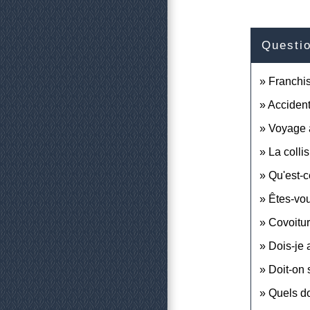
Questi
Franchis
Accident
Voyage à
La colli
Qu'est-c
Êtes-vou
Covoitur
Dois-je 
Doit-on 
Quels do