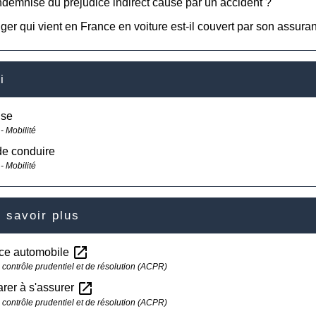
ndemnisé du préjudice indirect causé par un accident ?
ger qui vient en France en voiture est-il couvert par son assura
i
ise
- Mobilité
de conduire
- Mobilité
 savoir plus
open_in_new
ce automobile
e contrôle prudentiel et de résolution (ACPR)
open_in_new
rer à s'assurer
e contrôle prudentiel et de résolution (ACPR)