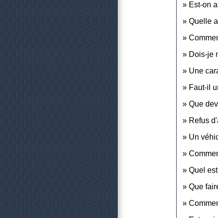
Est-on a
Quelle a
Comment 
Dois-je 
Une cara
Faut-il 
Que devi
Refus d'
Un véhic
Comment 
Quel est
Que fair
Comment 