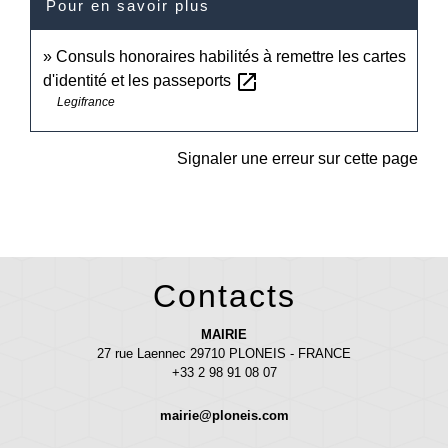
Pour en savoir plus
Consuls honoraires habilités à remettre les cartes
open_in_new
d'identité et les passeports
Legifrance
Signaler une erreur sur cette page
Contacts
MAIRIE
27 rue Laennec 29710 PLONEIS - FRANCE
+33 2 98 91 08 07
mairie@ploneis.com