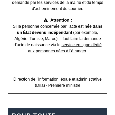
demande par les services de la mairie et du temps
d'acheminement du courrier.
Attention :
warning
Si la personne concernée par l'acte est
née dans
un État devenu indépendant
(par exemple,
Algérie, Tunisie, Maroc), il faut faire la demande
d'acte de naissance via le
service en ligne dédié
aux personnes nées à l'étranger
.
open_in_new
Accéder au service en ligne
Direction de l'information légale et administrative
(Dila) - Première ministre