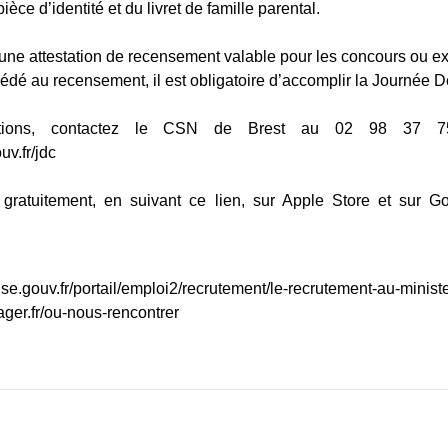
èce d’identité et du livret de famille parental.
 une attestation de recensement valable pour les concours ou 
édé au recensement, il est obligatoire d’accomplir la Journée 
ations, contactez le CSN de Brest au 02 98 37 75 58
v.fr/jdc
gratuitement, en suivant ce lien, sur Apple Store et sur G
se.gouv.fr/portail/emploi2/recrutement/le-recrutement-au-minis
ger.fr/ou-nous-rencontrer