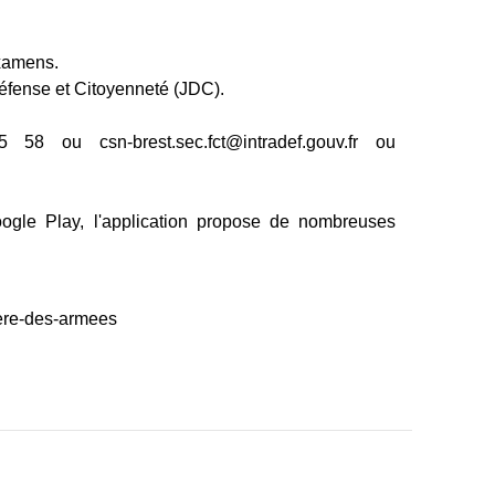
examens.
Défense et Citoyenneté (JDC).
 ou csn-brest.sec.fct@intradef.gouv.fr ou
oogle Play, l'application propose de nombreuses
tere-des-armees