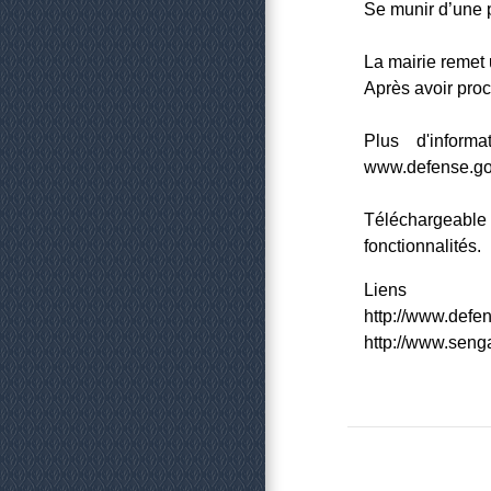
Se munir d’une pi
La mairie remet
Après avoir proc
Plus d'inform
www.defense.gou
Téléchargeable 
fonctionnalités.
Liens
http://www.defen
http://www.senga