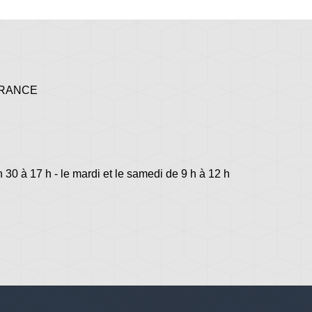
 FRANCE
h 30 à 17 h - le mardi et le samedi de 9 h à 12 h