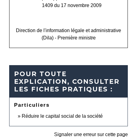
1409 du 17 novembre 2009
open_in_new
Accéder au service en ligne
Direction de l'information légale et administrative
(Dila) - Première ministre
POUR TOUTE
EXPLICATION, CONSULTER
LES FICHES PRATIQUES :
Particuliers
Réduire le capital social de la société
Signaler une erreur sur cette page