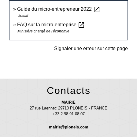
open_in_new
Guide du micro-entrepreneur 2022
Urssaf
open_in_new
FAQ sur la micro-entreprise
Ministère chargé de l'économie
Signaler une erreur sur cette page
Contacts
MAIRIE
27 rue Laennec 29710 PLONEIS - FRANCE
+33 2 98 91 08 07
mairie@ploneis.com