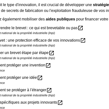
t le type d'innovation, il est crucial de développer une
stratégi
l de secrets de fabrication ou l'exploitation frauduleuse de vos i
z également mobiliser des
aides publiques
pour financer votre 
open_in_new
ndre le brevet : ce qui est brevetable ou pas
ut national de la propriété industrielle (Inpi)
open_in_new
vet : une protection efficace de vos innovations
ut national de la propriété industrielle (Inpi)
open_in_new
r un brevet étape par étape
ut national de la propriété industrielle (Inpi)
open_in_new
nt protéger une invention
ance
open_in_new
nt protéger une idée
ance
open_in_new
t se protéger à l'étranger
ut national de la propriété industrielle (Inpi)
open_in_new
spécifiques aux projets innovants
ance