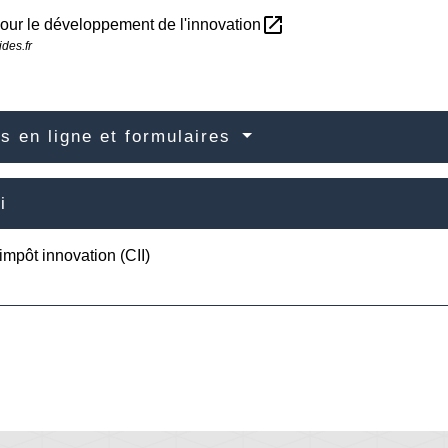
open_in_new
our le développement de l'innovation
des.fr
s en ligne et formulaires
i
'impôt innovation (CII)