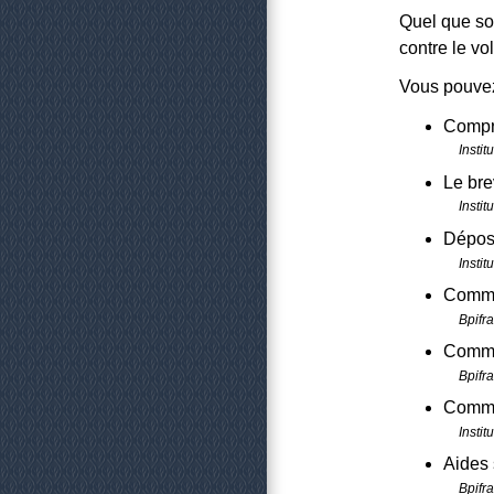
Quel que soi
contre le vo
Vous pouve
Compre
Instit
Le bre
Instit
Dépose
Instit
Comme
Bpifr
Comme
Bpifr
Commen
Instit
Aides 
Bpifr