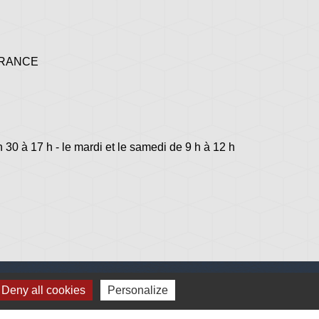
 FRANCE
h 30 à 17 h - le mardi et le samedi de 9 h à 12 h
Deny all cookies
Personalize
lage