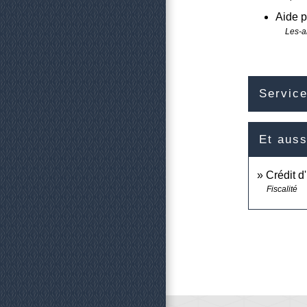
Aide p
Les-ai
Service
Et auss
Crédit d
Fiscalité