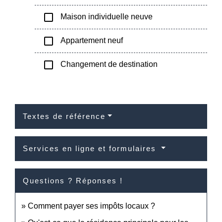
check_box_outline_blank
Maison individuelle neuve
check_box_outline_blank
Appartement neuf
check_box_outline_blank
Changement de destination
Textes de référence
Services en ligne et formulaires
Questions ? Réponses !
Comment payer ses impôts locaux ?