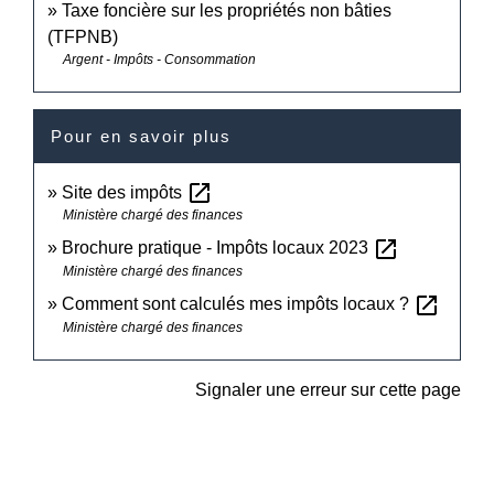
Taxe foncière sur les propriétés non bâties
(TFPNB)
Argent - Impôts - Consommation
Pour en savoir plus
open_in_new
Site des impôts
Ministère chargé des finances
open_in_new
Brochure pratique - Impôts locaux 2023
Ministère chargé des finances
open_in_new
Comment sont calculés mes impôts locaux ?
Ministère chargé des finances
Signaler une erreur sur cette page