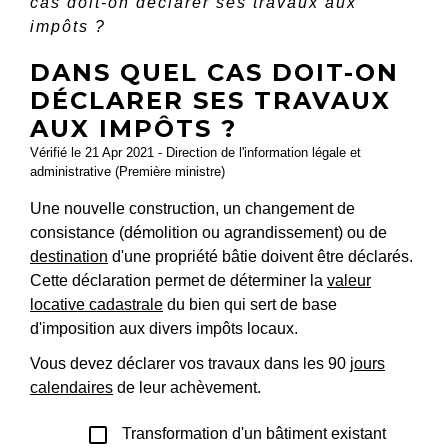
cas doit-on déclarer ses travaux aux
impôts ?
DANS QUEL CAS DOIT-ON
DÉCLARER SES TRAVAUX
AUX IMPÔTS ?
Vérifié le 21 Apr 2021 - Direction de l'information légale et
administrative (Première ministre)
Une nouvelle construction, un changement de
consistance (démolition ou agrandissement) ou de
destination
d'une propriété bâtie doivent être déclarés.
Cette déclaration permet de déterminer la
valeur
locative cadastrale
du bien qui sert de base
d'imposition aux divers impôts locaux.
Vous devez déclarer vos travaux dans les 90
jours
calendaires
de leur achèvement.
check_box_outline_blank
Transformation d'un bâtiment existant