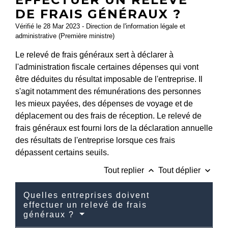
DE FRAIS GÉNÉRAUX ?
Vérifié le 28 Mar 2023 - Direction de l'information légale et
administrative (Première ministre)
Le relevé de frais généraux sert à déclarer à
l'administration fiscale certaines dépenses qui vont
être déduites du résultat imposable de l'entreprise. Il
s'agit notamment des rémunérations des personnes
les mieux payées, des dépenses de voyage et de
déplacement ou des frais de réception. Le relevé de
frais généraux est fourni lors de la déclaration annuelle
des résultats de l'entreprise lorsque ces frais
dépassent certains seuils.
keyboard_arrow_up
keyboard_arrow_down
Tout replier
Tout déplier
Quelles entreprises doivent
effectuer un relevé de frais
généraux ?