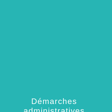
menu
Démarches
administratives