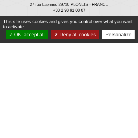
27 rue Laennec 29710 PLONEIS - FRANCE
+33 2 98 91 08 07
This site uses cookies and gives you control over what you want
mairie@ploneis.com
to activate
OK, accept all
Deny all cookies
Personalize
Horaires d'ouverture au public : du lundi au vendredi de 9 h à 12 h et de
13 h 30 à 17 h - le mardi et le samedi de 9 h à 12 h
Liens
Météo
Ouest France