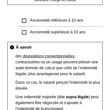
Ministère chargé du travail
check_box_outline_blank
Ancienneté inférieure à 10 ans
check_box_outline_blank
Ancienneté supérieure à 10 ans
À savoir
info
des
dispositions conventionnelles
,
contractuelles ou un usage peuvent prévoir une
autre formule de calcul que celle de l'indemnité
légale, plus avantageuse pour le salarié.
Dans ce cas, le salarié perçoit l'indemnité la plus
élevée.
Une indemnité majorée (dite
supra légale
) peut
également être négociée et s'ajouter à
l'indemnité de licenciement.