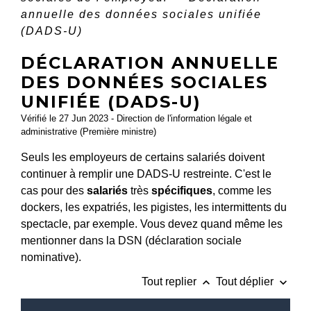
annuelle des données sociales unifiée
(DADS-U)
DÉCLARATION ANNUELLE
DES DONNÉES SOCIALES
UNIFIÉE (DADS-U)
Vérifié le 27 Jun 2023 - Direction de l'information légale et
administrative (Première ministre)
Seuls les employeurs de certains salariés doivent
continuer à remplir une DADS-U restreinte. C'est le
cas pour des
salariés
très
spécifiques
, comme les
dockers, les expatriés, les pigistes, les intermittents du
spectacle, par exemple. Vous devez quand même les
mentionner dans la DSN (déclaration sociale
nominative).
keyboard_arrow_up
keyboard_arrow_down
Tout replier
Tout déplier