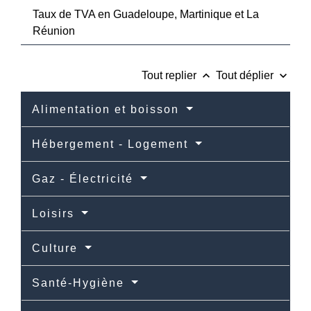
Taux de TVA en Guadeloupe, Martinique et La
Réunion
keyboard_arrow_up
keyboard_arrow_down
Tout replier
Tout déplier
Alimentation et boisson
Hébergement - Logement
Gaz - Électricité
Loisirs
Culture
Santé-Hygiène