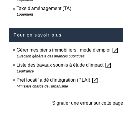
Taxe d'aménagement (TA)
Logement
Pour en savoir plus
open_in_new
Gérer mes biens immobiliers : mode d'emploi
Direction générale des finances publiques
open_in_new
Liste des travaux soumis à étude d'impact
Legifrance
open_in_new
Prêt locatif aidé d'intégration (PLAI)
Ministère chargé de l'urbanisme
Signaler une erreur sur cette page