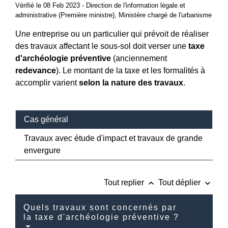
Vérifié le 08 Feb 2023 - Direction de l'information légale et
administrative (Première ministre), Ministère chargé de l'urbanisme
Une entreprise ou un particulier qui prévoit de réaliser
des travaux affectant le sous-sol doit verser une
taxe
d'archéologie préventive
(anciennement
redevance
). Le montant de la taxe et les formalités à
accomplir varient
selon la nature des travaux
.
Cas général
Travaux avec étude d'impact et travaux de grande
envergure
keyboard_arrow_up
keyboard_arrow_down
Tout replier
Tout déplier
Quels travaux sont concernés par
la taxe d'archéologie préventive ?