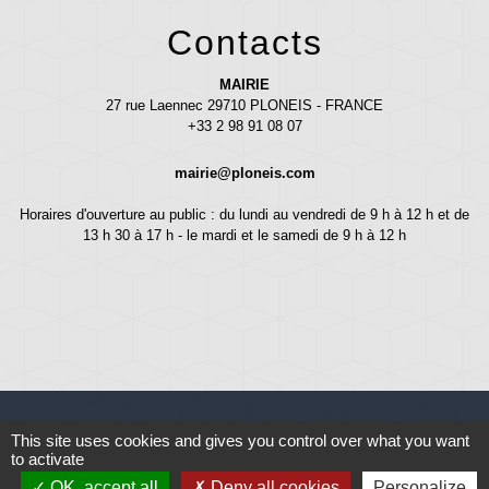
Contacts
MAIRIE
27 rue Laennec 29710 PLONEIS - FRANCE
+33 2 98 91 08 07
mairie@ploneis.com
Horaires d'ouverture au public : du lundi au vendredi de 9 h à 12 h et de
13 h 30 à 17 h - le mardi et le samedi de 9 h à 12 h
This site uses cookies and gives you control over what you want
to activate
Liens
OK, accept all
Deny all cookies
Personalize