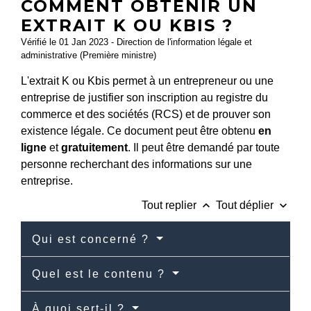
COMMENT OBTENIR UN
EXTRAIT K OU KBIS ?
Vérifié le 01 Jan 2023 - Direction de l'information légale et
administrative (Première ministre)
L'extrait K ou Kbis permet à un entrepreneur ou une
entreprise de justifier son inscription au registre du
commerce et des sociétés (RCS) et de prouver son
existence légale. Ce document peut être obtenu
en
ligne
et
gratuitement
. Il peut être demandé par toute
personne recherchant des informations sur une
entreprise.
keyboard_arrow_up
keyboard_arrow_down
Tout replier
Tout déplier
Qui est concerné ?
Quel est le contenu ?
À quoi sert-il ?