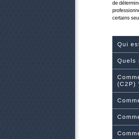
de détermine
professionne
certains seu
Qui es
Quels 
Commen
(C2P)
Commen
Commen
Commen