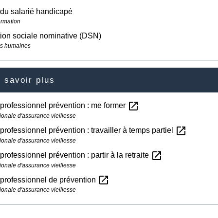
 du salarié handicapé
ormation
ion sociale nominative (DSN)
s humaines
 savoir plus
open_in_new
rofessionnel prévention : me former
ionale d'assurance vieillesse
open_in_new
rofessionnel prévention : travailler à temps partiel
ionale d'assurance vieillesse
open_in_new
rofessionnel prévention : partir à la retraite
ionale d'assurance vieillesse
open_in_new
professionnel de prévention
ionale d'assurance vieillesse