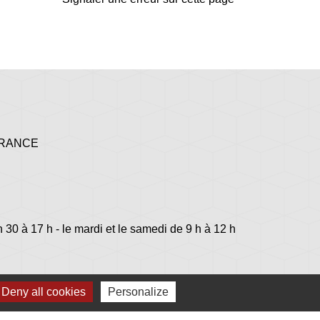
 FRANCE
h 30 à 17 h - le mardi et le samedi de 9 h à 12 h
Deny all cookies
Personalize