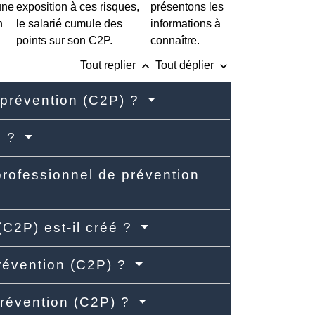
une
exposition à ces risques,
présentons les
n
le salarié cumule des
informations à
points sur son C2P.
connaître.
keyboard_arrow_up
keyboard_arrow_down
Tout replier
Tout déplier
 prévention (C2P) ?
s ?
rofessionnel de prévention
C2P) est-il créé ?
révention (C2P) ?
prévention (C2P) ?