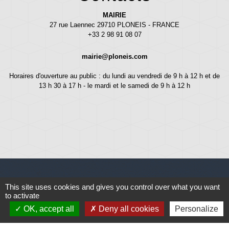
MAIRIE
27 rue Laennec 29710 PLONEIS - FRANCE
+33 2 98 91 08 07
mairie@ploneis.com
Horaires d'ouverture au public : du lundi au vendredi de 9 h à 12 h et de
13 h 30 à 17 h - le mardi et le samedi de 9 h à 12 h
This site uses cookies and gives you control over what you want
Liens
to activate
OK, accept all
Deny all cookies
Personalize
Météo