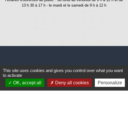
13 h 30 à 17 h - le mardi et le samedi de 9 h à 12 h
Liens
This site uses cookies and gives you control over what you want
to activate
Météo
OK, accept all
Deny all cookies
Personalize
Ouest France
Télégramme