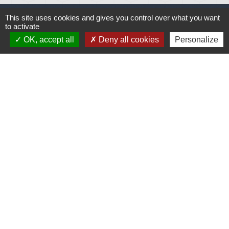
This site uses cookies and gives you control over what you want
to activate
OK, accept all
Deny all cookies
Personalize
Liens
Météo
Ouest France
Télégramme
Jumelage
Plonéis - Jovençan (La commune de Plonéis est
jumelée avec Jovençan, commune du Val d'Aoste en
Italie depuis 2001)