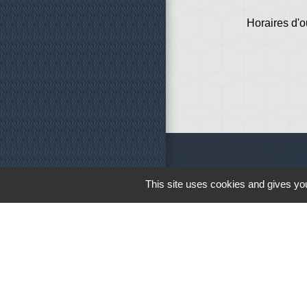
Horaires d'o
Liens
This site uses cookies and gives you
Météo
Ouest France
Télégramme