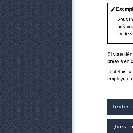
Exemp
edit
Vous in
préavis
fin de 
Si vous dém
préavis en c
Toutefois, v
employeur n
Textes 
Questi