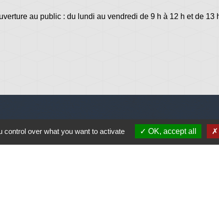
uverture au public : du lundi au vendredi de 9 h à 12 h et de 13 
Jume
 control over what you want to activate
OK, accept all
Plonéi
avec Jovenç