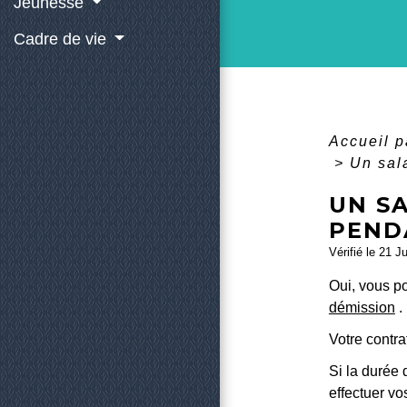
Jeunesse
Cadre de vie
Accueil p
>
Un sal
UN SA
PEND
Vérifié le 21 J
Oui, vous p
démission
.
Votre contra
Si la durée 
effectuer vo