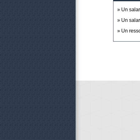
Un salar
Un salar
Un resso