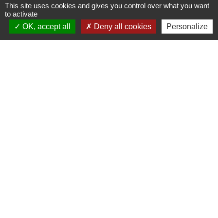
This site uses cookies and gives you control over what you want
to activate
Liens
OK, accept all
Deny all cookies
Personalize
Météo
Ouest France
Télégramme
Jumelage
Plonéis - Jovençan (La commune de Plonéis est
jumelée avec Jovençan, commune du Val d'Aoste en
Italie depuis 2001)
Mentions légales
-
Politique de confidentialité
-