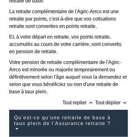
retraite de base.
La retraite complémentaire de l'Agirc-Arrco est une
retraite par points, c'est-à-dire que vos cotisations
retraite sont converties en points retraite.
Et, à votre départ en retraite, vos points retraite,
accumulés au cours de votre carrière, sont convertis
en pension de retraite.
Votre pension de retraite complémentaire de l'Agirc-
Arrco est minorée ou majorée temporairement ou
définitivement selon l'âge auquel vous la demandez et
selon que vous bénéficiez ou non d'une retraite de
base à taux plein.
keyboard_arrow_up
keyboard_arrow_down
Tout replier
Tout déplier
Qu'est-ce qu'une retraite de base à
taux plein de l'Assurance retraite ?