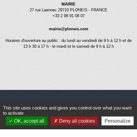
MAIRIE
27 rue Laennec 29710 PLONEIS - FRANCE
+33 2 98 91 08 07
mairie@ploneis.com
Horaires d'ouverture au public : du lundi au vendredi de 9 h à 12 h et de
13 h 30 à 17 h - le mardi et le samedi de 9 h à 12 h
This site uses cookies and gives you control over what you want
Liens
to activate
OK, accept all
Deny all cookies
Personalize
Météo