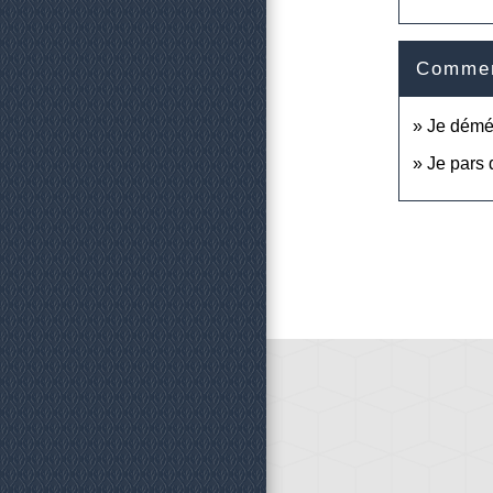
Comment
Je dém
Je pars