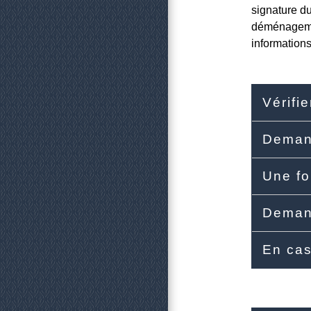
signature du
déménagemen
informations
Vérifie
Demand
Une fo
Demand
En cas