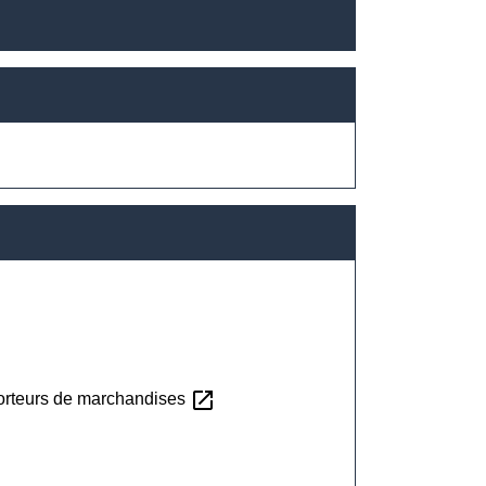
open_in_new
sporteurs de marchandises