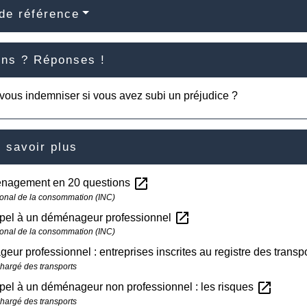
de référence
ons ? Réponses !
 vous indemniser si vous avez subi un préjudice ?
 savoir plus
open_in_new
nagement en 20 questions
ational de la consommation (INC)
open_in_new
ppel à un déménageur professionnel
ational de la consommation (INC)
ur professionnel : entreprises inscrites au registre des tran
chargé des transports
open_in_new
pel à un déménageur non professionnel : les risques
chargé des transports