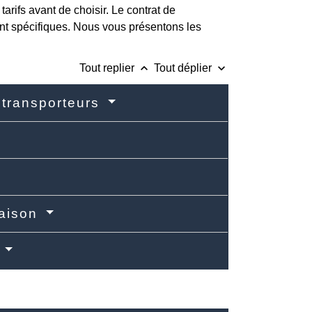
arifs avant de choisir. Le contrat de
ont spécifiques. Nous vous présentons les
keyboard_arrow_up
keyboard_arrow_down
Tout replier
Tout déplier
es transporteurs
raison
n