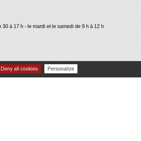
h 30 à 17 h - le mardi et le samedi de 9 h à 12 h
Deny all cookies
Personalize
lage
s - Jovençan (La commune de Plonéis est jumelée
an, commune du Val d'Aoste en Italie depuis 2001)