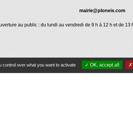
mairie@ploneis.com
uverture au public : du lundi au vendredi de 9 h à 12 h et de 13 
 control over what you want to activate
OK, accept all
Jume
Plonéi
avec Jovenç