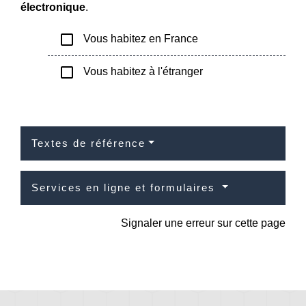
électronique
.
check_box_outline_blank
Vous habitez en France
check_box_outline_blank
Vous habitez à l'étranger
Textes de référence
Services en ligne et formulaires
Signaler une erreur sur cette page