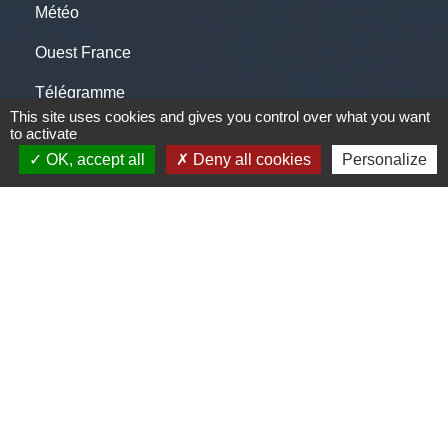
Météo
Ouest France
Télégramme
This site uses cookies and gives you control over what you want
to activate
OK, accept all
Deny all cookies
Personalize
Jumelage
Plonéis - Jovençan (La commune de Plonéis est
jumelée avec Jovençan, commune du Val d'Aoste en
Italie depuis 2001)
Mentions légales
-
Politique de confidentialité
-
Accessibilité
-
Plan du site
-
Gestion des cookies
Site créé en partenariat avec Réseau des Communes