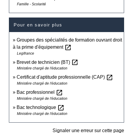
Famille - Scolarité
Pour en savoir plus
Groupes des spécialités de formation ouvrant droit
open_in_new
à la prime d'équipement
Legifrance
open_in_new
Brevet de technicien (BT)
Ministère chargé de l'éducation
open_in_new
Certificat d'aptitude professionnelle (CAP)
Ministère chargé de l'éducation
open_in_new
Bac professionnel
Ministère chargé de l'éducation
open_in_new
Bac technologique
Ministère chargé de l'éducation
Signaler une erreur sur cette page