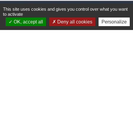
This site uses cookies and gives you control over what you want
to activate
Liens
OK, accept all
Deny all cookies
Personalize
Météo
Ouest France
Télégramme
Jumelage
Plonéis - Jovençan (La commune de Plonéis est
jumelée avec Jovençan, commune du Val d'Aoste en
Italie depuis 2001)
Mentions légales
-
Politique de confidentialité
-