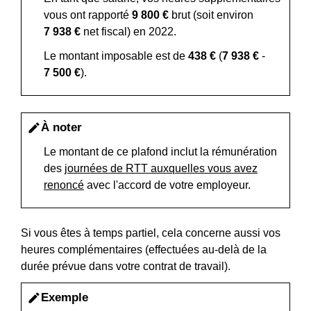
vous ont rapporté
9 800 €
brut (soit environ
7 938 €
net fiscal) en 2022.
Le montant imposable est de
438 €
(
7 938 €
-
7 500 €
).
À noter
edit
Le montant de ce plafond inclut la rémunération
des
journées de RTT auxquelles vous avez
renoncé
avec l'accord de votre employeur.
Si vous êtes à temps partiel, cela concerne aussi vos
heures complémentaires (effectuées au-delà de la
durée prévue dans votre contrat de travail).
Exemple
edit