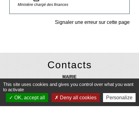
Ministère chargé des finances
Signaler une erreur sur cette page
Contacts
MAIRIE
27 rue Laennec 29710 PLONEIS - FRANCE
This site uses cookies and gives you control over what you want
+33 2 98 91 08 07
to activate
OK, accept all
Deny all cookies
Personalize
mairie@ploneis.com
Horaires d'ouverture au public : du lundi au vendredi de 9 h à 12 h et de
13 h 30 à 17 h - le mardi et le samedi de 9 h à 12 h