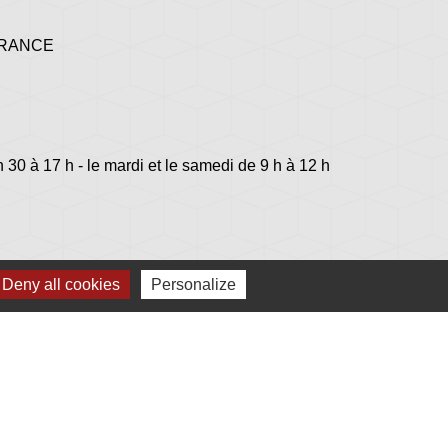
 FRANCE
h 30 à 17 h - le mardi et le samedi de 9 h à 12 h
Deny all cookies
Personalize
lage