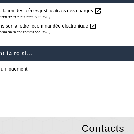
open_in_new
ltation des pièces justificatives des charges
ational de la consommation (INC)
open_in_new
ns sur la lettre recommandée électronique
ational de la consommation (INC)
 faire si...
e un logement
Contacts