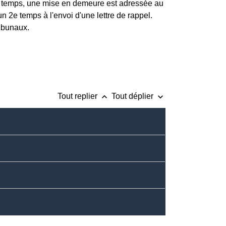
temps, une mise en demeure est adressée au
un 2
e
temps à l'envoi d'une lettre de rappel.
ribunaux.
keyboard_arrow_up
keyboard_arrow_down
Tout replier
Tout déplier