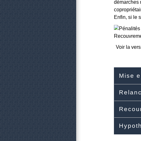
démarches n
copropriétai
Enfin, si le
Recouvremen
Voir la vers
Mise 
Relan
Recou
Hypot