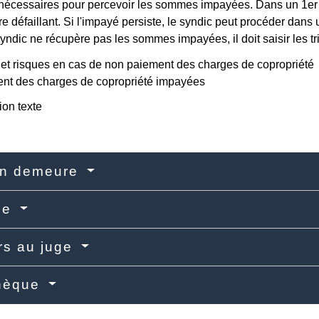
écessaires pour percevoir les sommes impayées. Dans un 1
er
re défaillant. Si l'impayé persiste, le syndic peut procéder dans 
 syndic ne récupère pas les sommes impayées, il doit saisir les t
t des charges de copropriété impayées
ion texte
en demeure
ce
rs au juge
hèque