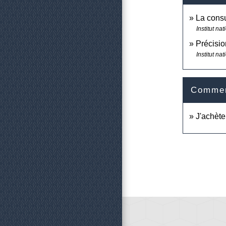
La consu
Institut n
Précisio
Institut n
Comment
J'achèt