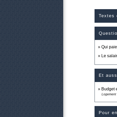
Textes 
Questi
Qui paie
Le salai
Et auss
Budget e
Logement
Pour en