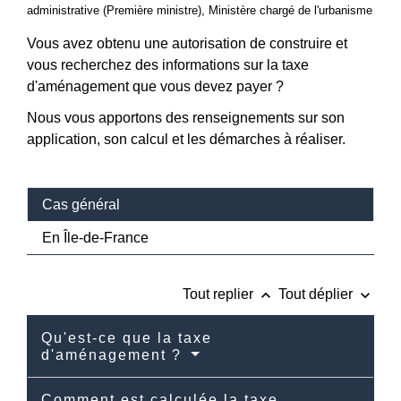
administrative (Première ministre), Ministère chargé de l'urbanisme
Vous avez obtenu une autorisation de construire et
vous recherchez des informations sur la taxe
d'aménagement que vous devez payer ?
Nous vous apportons des renseignements sur son
application, son calcul et les démarches à réaliser.
Cas général
En Île-de-France
keyboard_arrow_up
keyboard_arrow_down
Tout replier
Tout déplier
Qu'est-ce que la taxe
d'aménagement ?
Comment est calculée la taxe