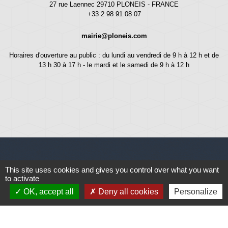
27 rue Laennec 29710 PLONEIS - FRANCE
+33 2 98 91 08 07
mairie@ploneis.com
Horaires d'ouverture au public : du lundi au vendredi de 9 h à 12 h et de
13 h 30 à 17 h - le mardi et le samedi de 9 h à 12 h
This site uses cookies and gives you control over what you want
Liens
to activate
OK, accept all
Deny all cookies
Personalize
Météo
Ouest France