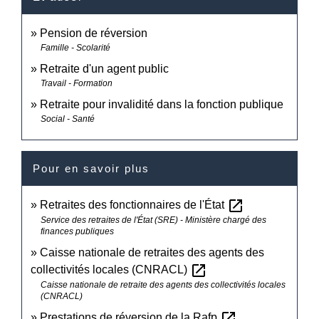
Pension de réversion
Famille - Scolarité
Retraite d'un agent public
Travail - Formation
Retraite pour invalidité dans la fonction publique
Social - Santé
Pour en savoir plus
open_in_new
Retraites des fonctionnaires de l'État
Service des retraites de l'État (SRE) - Ministère chargé des
finances publiques
Caisse nationale de retraites des agents des
open_in_new
collectivités locales (CNRACL)
Caisse nationale de retraite des agents des collectivités locales
(CNRACL)
open_in_new
Prestations de réversion de la Rafp