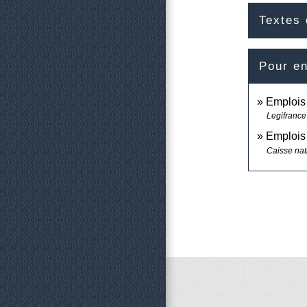
Textes 
Pour en
Emplois 
Legifrance
Emplois 
Caisse nat