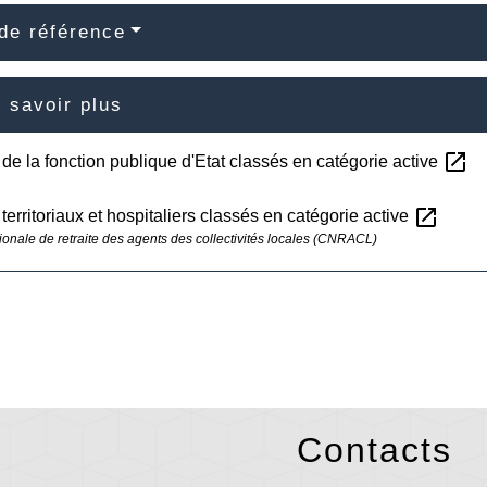
de référence
 savoir plus
open_in_new
de la fonction publique d'Etat classés en catégorie active
open_in_new
territoriaux et hospitaliers classés en catégorie active
ionale de retraite des agents des collectivités locales (CNRACL)
Contacts