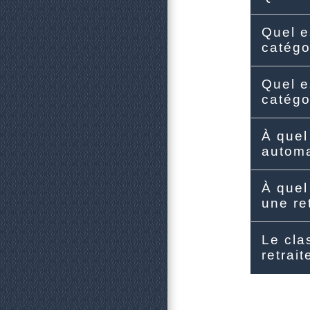
Quel e
catégo
Quel e
catégo
À quel
automa
À quel
une re
Le cla
retrai