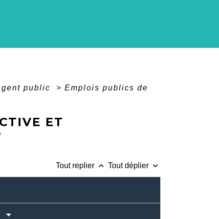
agent public
>
Emplois publics de
CTIVE ET
?
keyboard_arrow_up
keyboard_arrow_down
Tout replier
Tout déplier
?