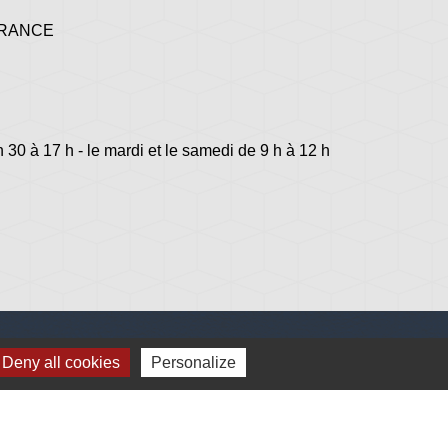
 FRANCE
h 30 à 17 h - le mardi et le samedi de 9 h à 12 h
Deny all cookies
Personalize
lage
s - Jovençan (La commune de Plonéis est jumelée