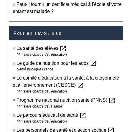
Faut-il fournir un certificat médical à l'école si votre
enfant est malade ?
Pour en savoir plus
open_in_new
La santé des élèves
Ministère chargé de l'éducation
open_in_new
Le guide de nutrition pour les ados
Santé publique France
Le comité d'éducation à la santé, à la citoyenneté
open_in_new
et à l'environnement (CESCE)
Ministère chargé de l'éducation
open_in_new
Programme national nutrition santé (PNNS)
Ministère chargé de la santé
open_in_new
Le parcours éducatif de santé
Ministère chargé de l'éducation
open_in_new
Les personnels de santé et d'action sociale