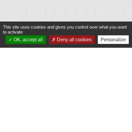
This site uses cookies and gives you control over what you want
to activate
OK, accept all
Deny all cookies
Personalize
Liens
Météo
Ouest France
Télégramme
Jumelage
Plonéis - Jovençan (La commune de Plonéis est
jumelée avec Jovençan, commune du Val d'Aoste en