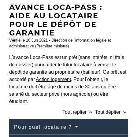
AVANCE LOCA-PASS :
AIDE AU LOCATAIRE
POUR LE DÉPÔT DE
GARANTIE
Vérifié le 18 Jun 2021 - Direction de l'information légale et
administrative (Première ministre)
L'avance Loca-Pass est un prêt (sans intérêts, ni frais
de dossier) pour aider le futur locataire à verser le
dépôt de garantie
au propriétaire (bailleur). Ce prêt est
accordé par
Action logement
. Pour l'obtenir, le
locataire doit être âgé de moins de 30 ans ou être
salarié du secteur privé (hors agricole) ou être
étudiant.
keyboard_arrow_up
keyboard_arrow_down
Tout replier
Tout déplier
Pour quel locataire ?