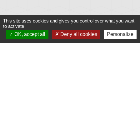
This site uses cookies and gives you control over what you want
to activate
OK, accept all
Deny all cookies
Personalize
Liens
Météo
Ouest France
Télégramme
Jumelage
Plonéis - Jovençan (La commune de Plonéis est
jumelée avec Jovençan, commune du Val d'Aoste en
Italie depuis 2001)