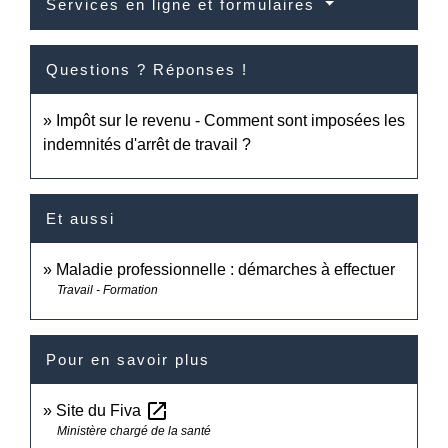
Services en ligne et formulaires
Questions ? Réponses !
Impôt sur le revenu - Comment sont imposées les
indemnités d'arrêt de travail ?
Et aussi
Maladie professionnelle : démarches à effectuer
Travail - Formation
Pour en savoir plus
open_in_new
Site du Fiva
Ministère chargé de la santé