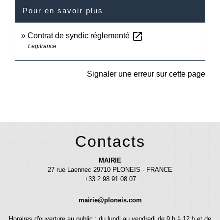
Pour en savoir plus
open_in_new
Contrat de syndic réglementé
Legifrance
Signaler une erreur sur cette page
Contacts
MAIRIE
27 rue Laennec 29710 PLONEIS - FRANCE
+33 2 98 91 08 07
mairie@ploneis.com
Horaires d'ouverture au public : du lundi au vendredi de 9 h à 12 h et de