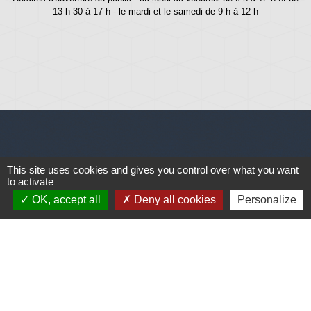
13 h 30 à 17 h - le mardi et le samedi de 9 h à 12 h
Liens
This site uses cookies and gives you control over what you want
to activate
Météo
OK, accept all
Deny all cookies
Personalize
Ouest France
Télégramme