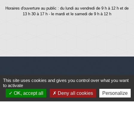
Horaires d'ouverture au public : du lundi au vendredi de 9 h à 12 h et de
13 h 30 à 17 h - le mardi et le samedi de 9 h à 12 h
Liens
This site uses cookies and gives you control over what you want
to activate
OK, accept all
Deny all cookies
Personalize
Météo
Ouest France
Télégramme