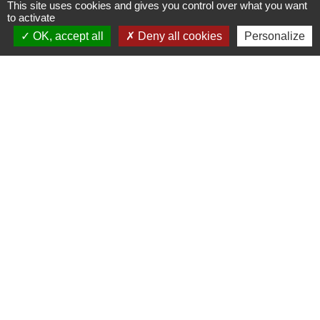
This site uses cookies and gives you control over what you want
to activate
MAIRIE
27 rue Laennec 29710 PLONEIS - FRANCE
OK, accept all
Deny all cookies
Personalize
+33 2 98 91 08 07
mairie@ploneis.com
Horaires d'ouverture au public : du lundi au vendredi de 9 h à 12 h et de
13 h 30 à 17 h - le mardi et le samedi de 9 h à 12 h
Liens
Météo