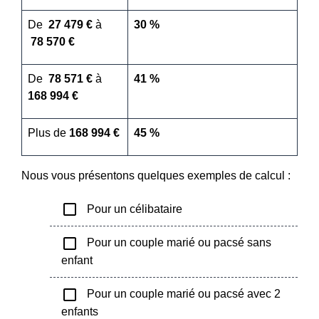
De
27 479 €
à
30 %
78 570 €
De
78 571 €
à
41 %
168 994 €
Plus de
168 994 €
45 %
Nous vous présentons quelques exemples de calcul :
check_box_outline_blank
Pour un célibataire
check_box_outline_blank
Pour un couple marié ou pacsé sans
enfant
check_box_outline_blank
Pour un couple marié ou pacsé avec 2
enfants