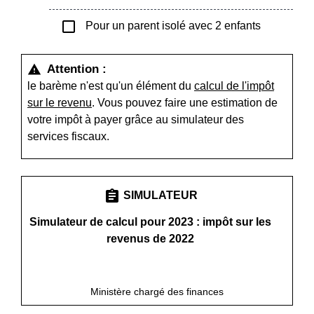
check_box_outline_blank
Pour un parent isolé avec 2 enfants
Attention :
warning
le barème n'est qu'un élément du
calcul de l'impôt
sur le revenu
. Vous pouvez faire une estimation de
votre impôt à payer grâce au simulateur des
services fiscaux.
assignment
SIMULATEUR
Simulateur de calcul pour 2023 : impôt sur les
revenus de 2022
open_in_new
Accéder au simulateur
Ministère chargé des finances