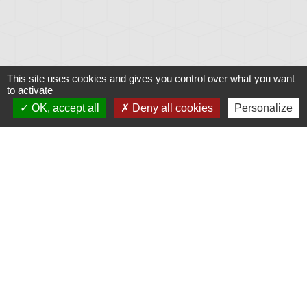
This site uses cookies and gives you control over what you want
to activate
OK, accept all
Deny all cookies
Personalize
Liens
Météo
Ouest France
Télégramme
Jumelage
Plonéis - Jovençan (La commune de Plonéis est