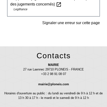
open_in_new
des jugements concernés)
Legifrance
Signaler une erreur sur cette page
Contacts
MAIRIE
27 rue Laennec 29710 PLONEIS - FRANCE
+33 2 98 91 08 07
mairie@ploneis.com
Horaires d'ouverture au public : du lundi au vendredi de 9 h à 12 h et de
13 h 30 à 17 h - le mardi et le samedi de 9 h à 12 h