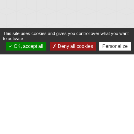
This site uses cookies and gives you control over what you want
to activate
OK, accept all
Deny all cookies
Personalize
Liens
Météo
Ouest France
Télégramme
Jumelage
Plonéis - Jovençan (La commune de Plonéis est