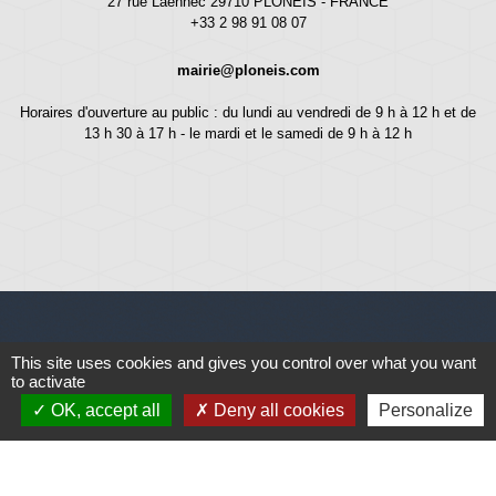
27 rue Laennec 29710 PLONEIS - FRANCE
+33 2 98 91 08 07
mairie@ploneis.com
Horaires d'ouverture au public : du lundi au vendredi de 9 h à 12 h et de
13 h 30 à 17 h - le mardi et le samedi de 9 h à 12 h
This site uses cookies and gives you control over what you want
Liens
to activate
OK, accept all
Deny all cookies
Personalize
Météo
Ouest France